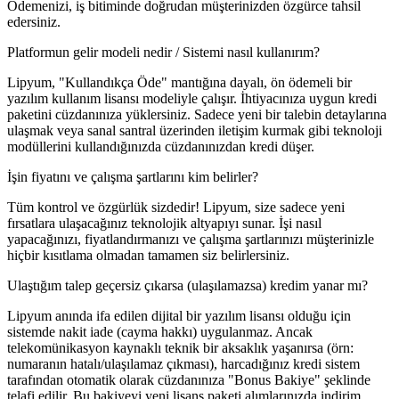
Ödemenizi, iş bitiminde doğrudan müşterinizden özgürce tahsil
edersiniz.
Platformun gelir modeli nedir / Sistemi nasıl kullanırım?
Lipyum, "Kullandıkça Öde" mantığına dayalı, ön ödemeli bir
yazılım kullanım lisansı modeliyle çalışır. İhtiyacınıza uygun kredi
paketini cüzdanınıza yüklersiniz. Sadece yeni bir talebin detaylarına
ulaşmak veya sanal santral üzerinden iletişim kurmak gibi teknoloji
modüllerini kullandığınızda cüzdanınızdan kredi düşer.
İşin fiyatını ve çalışma şartlarını kim belirler?
Tüm kontrol ve özgürlük sizdedir! Lipyum, size sadece yeni
fırsatlara ulaşacağınız teknolojik altyapıyı sunar. İşi nasıl
yapacağınızı, fiyatlandırmanızı ve çalışma şartlarınızı müşterinizle
hiçbir kısıtlama olmadan tamamen siz belirlersiniz.
Ulaştığım talep geçersiz çıkarsa (ulaşılamazsa) kredim yanar mı?
Lipyum anında ifa edilen dijital bir yazılım lisansı olduğu için
sistemde nakit iade (cayma hakkı) uygulanmaz. Ancak
telekomünikasyon kaynaklı teknik bir aksaklık yaşanırsa (örn:
numaranın hatalı/ulaşılamaz çıkması), harcadığınız kredi sistem
tarafından otomatik olarak cüzdanınıza "Bonus Bakiye" şeklinde
telafi edilir. Bu bakiyeyi yeni lisans paketi alımlarınızda indirim