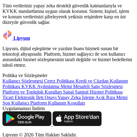
Tüm verileriniz yapay zeka destekli güvenlik katmanlarıyla ve
KVKK standartlarına uygun olarak korunur. Sistem; kişisel, işlem
ve konum verilerinizi şifreleyerek yetkisiz erişimlere karşı en üst
düzeyde güvenlik sağlar.
Lipyum
Lipyum, dijital eşleştirme ve yazılım lisans hizmeti sunan bir
teknoloji altyapısıdır. Platform, hizmet sağlayıcı ile son kullanıcı
arasındaki hizmet sözleşmesinin tarafı değildir ve hizmet bedellerini
tahsil etmez.
Politika ve Sözleşmeler
Kullanıcı Sözleşmesi
Çerez Politikası
Kredi ve Cüzdan Kullanım
Politikası
KVKK Aydınlatma Metni
Mesafeli Satış Sözleşmesi
Platform ve Topluluk Kuralları
Sanal Santral Hizmet Politikası
Ticari Elektronik İleti Onayı
Yapay Zeka İşleme Açık Rıza Metni
Son Kullanıcı Platform Kullanım Koşulları
Uygulamamızı İndirin
Lipyum © 2026 Tüm Hakları Saklıdır.